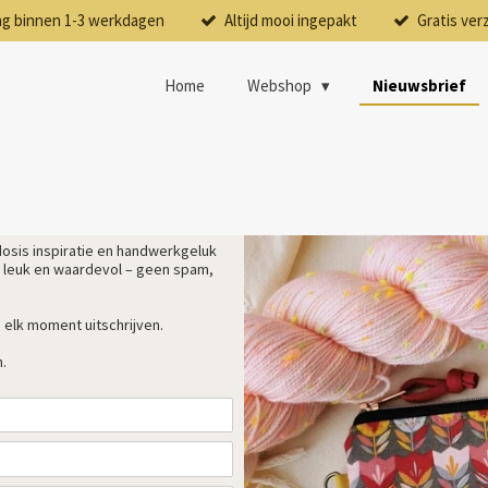
ng binnen 1-3 werkdagen
Altijd mooi ingepakt
Gratis ver
Home
Webshop
Nieuwsbrief
dosis inspiratie en handwerkgeluk
et leuk en waardevol – geen spam,
p elk moment uitschrijven.
n.