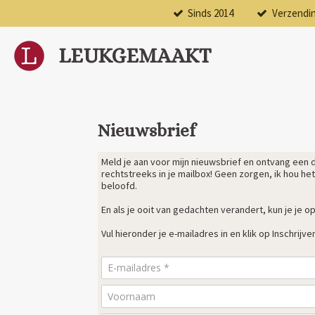
Sinds 2014
Verzendi
Ga
direct
naar
LEUKGEMAAKT
de
hoofdinhoud
Nieuwsbrief
Meld je aan voor mijn nieuwsbrief en ontvang een 
rechtstreeks in je mailbox! Geen zorgen, ik hou h
beloofd.
En als je ooit van gedachten verandert, kun je je o
Vul hieronder je e-mailadres in en klik op Inschrijve