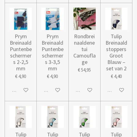
Prym
Prym
Rondbrei
Tulip
Breinaald
Breinaald
naaldene
Breinaald
Puntenbe
Puntenbe
tui
stoppers
schermer
schermer
Camoufla
Groot
s 2-2,5
s 3-3,5
ge
Blauw –
mm
mm
set van 2
€ 54,95
€ 4,90
€ 4,90
€ 4,40
In winkelwagen
In winkelwagen
In winkelwagen
In winkelwage
Tulip
Tulip
Tulip
Tulip