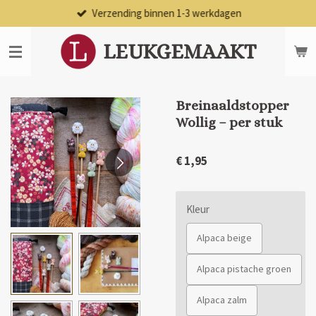
Verzending binnen 1-3 werkdagen
Ga
direct
naar
LEUKGEMAAKT
de
hoofdinhoud
Breinaaldstopper
Wollig – per stuk
€ 1,95
Kleur
Alpaca beige
Alpaca pistache groen
Alpaca zalm