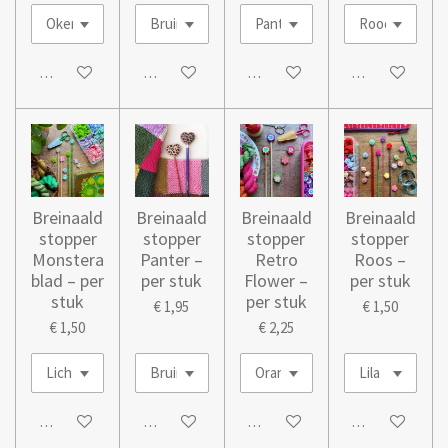
In winkelwagen
In winkelwagen
In winkelwagen
In winkelwage
Breinaald
Breinaald
Breinaald
Breinaald
stopper
stopper
stopper
stopper
Monstera
Panter –
Retro
Roos –
blad – per
per stuk
Flower –
per stuk
stuk
per stuk
€ 1,95
€ 1,50
€ 1,50
€ 2,25
In winkelwagen
In winkelwagen
In winkelwagen
In winkelwage