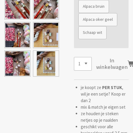
Alpaca bruin
Alpaca oker geel
Schaap wit
In
winkelwagen
je koopt ze
PER STUK
,
wil je een setje? Koop er
dan 2
mix & match je eigen set
ze houden je steken
netjes op je naalden
geschikt voor alle