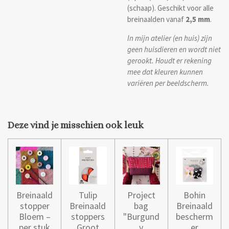
(schaap). Geschikt voor alle
breinaalden vanaf
2,5 mm
.
In mijn atelier (en huis) zijn
geen huisdieren en wordt niet
gerookt. Houdt er rekening
mee dat kleuren kunnen
variëren per beeldscherm.
Deze vind je misschien ook leuk
Breinaald
Tulip
Project
Bohin
stopper
Breinaald
bag
Breinaald
Bloem –
stoppers
"Burgund
bescherm
per stuk
Groot
y
er