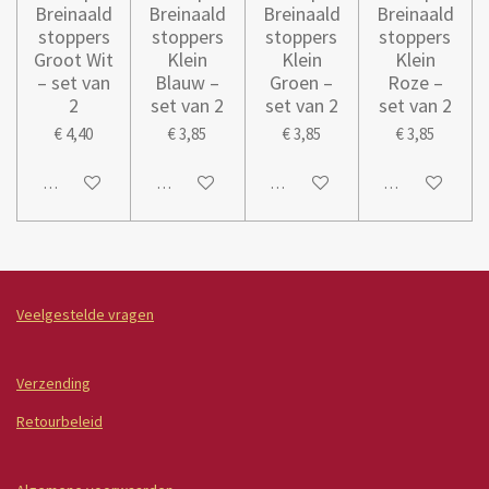
Breinaald
Breinaald
Breinaald
Breinaald
stoppers
stoppers
stoppers
stoppers
Groot Wit
Klein
Klein
Klein
– set van
Blauw –
Groen –
Roze –
2
set van 2
set van 2
set van 2
€ 4,40
€ 3,85
€ 3,85
€ 3,85
In winkelwagen
In winkelwagen
In winkelwagen
In winkelwage
Veelgestelde vragen
Verzending
Retourbeleid