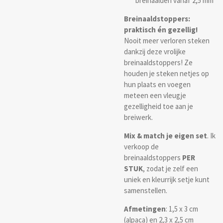
breinaalden vanaf 2,5 mm
Breinaaldstoppers:
praktisch én gezellig!
Nooit meer verloren steken
dankzij deze vrolijke
breinaaldstoppers! Ze
houden je steken netjes op
hun plaats en voegen
meteen een vleugje
gezelligheid toe aan je
breiwerk.
Mix & match je eigen set
. Ik
verkoop de
breinaaldstoppers
PER
STUK
, zodat je zelf een
uniek en kleurrijk setje kunt
samenstellen.
Afmetingen
: 1,5 x 3 cm
(alpaca) en 2,3 x 2,5 cm