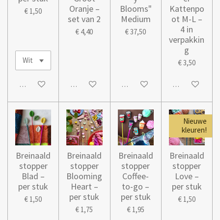
Oranje –
Blooms"
Kattenpo
€ 1,50
set van 2
Medium
ot M-L –
4 in
€ 4,40
€ 37,50
verpakkin
g
€ 3,50
In winkelwagen
In winkelwagen
In winkelwagen
In winkelwage
Nieuwe
kleuren!
Breinaald
Breinaald
Breinaald
Breinaald
stopper
stopper
stopper
stopper
Blad –
Blooming
Coffee-
Love –
per stuk
Heart –
to-go –
per stuk
per stuk
per stuk
€ 1,50
€ 1,50
€ 1,75
€ 1,95