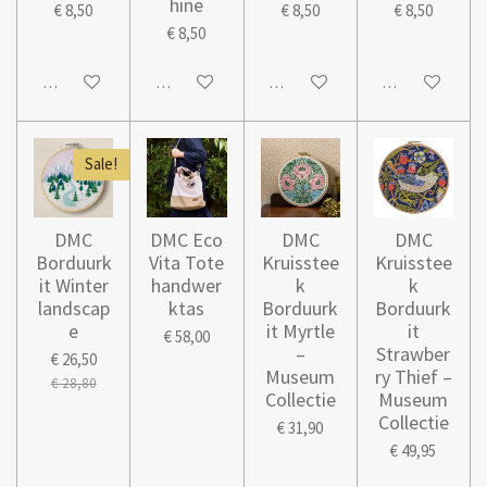
hine
€ 8,50
€ 8,50
€ 8,50
€ 8,50
In winkelwagen
In winkelwagen
In winkelwagen
In winkelwage
Sale!
DMC
DMC Eco
DMC
DMC
Borduurk
Vita Tote
Kruisstee
Kruisstee
it Winter
handwer
k
k
landscap
ktas
Borduurk
Borduurk
e
it Myrtle
it
€ 58,00
–
Strawber
€ 26,50
Museum
ry Thief –
€ 28,80
Collectie
Museum
Collectie
€ 31,90
€ 49,95