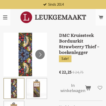
Sinds 2014
Ga
direct
naar
LEUKGEMAAKT
de
hoofdinhoud
DMC Kruissteek
Borduurkit
Strawberry Thief –
boekenlegger
Sale!
€ 22,25
€ 24,75
In
winkelwagen