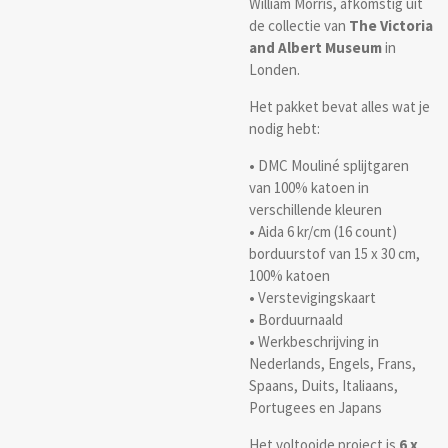
William Morris, afkomstig uit
de collectie van
The Victoria
and Albert Museum
in
Londen.
Het pakket bevat alles wat je
nodig hebt:
•
DMC Mouliné splijtgaren
van 100% katoen in
verschillende kleuren
•
Aida 6 kr/cm (16 count)
borduurstof van 15 x 30 cm,
100% katoen
•
Verstevigingskaart
•
Borduurnaald
•
Werkbeschrijving in
Nederlands, Engels, Frans,
Spaans, Duits, Italiaans,
Portugees en Japans
Het voltooide project is
6 x