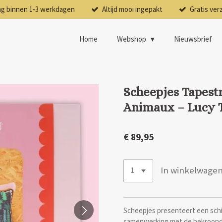
ng binnen 1-3 werkdagen
Altijd mooi ingepakt
Gratis ver
Home
Webshop
Nieuwsbrief
Scheepjes Tapestr
Animaux – Lucy 
€ 89,95
In winkelwage
Scheepjes presenteert een schi
samenwerking met de bekroon