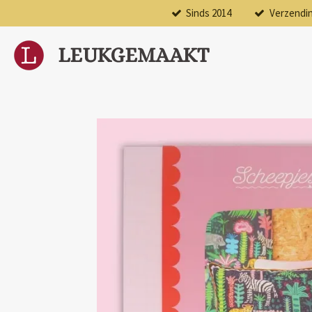
Sinds 2014
Verzendi
Ga
direct
naar
LEUKGEMAAKT
de
hoofdinhoud