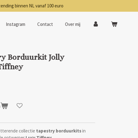
zending binnen NL vanaf 100 euro
Instagram
Contact
Over mij
y Borduurkit Jolly
Tiffney
n
tterende collectie
tapestry borduurkits
in
de ontwerper
Lucy Tiffney
.