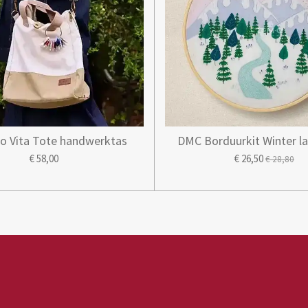
o Vita Tote handwerktas
DMC Borduurkit Winter l
€ 58,00
€ 26,50
€ 28,80