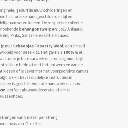
originele, gedurfde muurschilderingen en
rin haar unieke handgeschilderde stijl en
delijk naar voren komen. Deze speciale collectie
aar bekende
behangontwerpen
: Jolly Animaux,
Palm, Pinks, Santa Fe en Little Houses.
 je met
Scheepjes Tapestry Wool
, een limited
twikkeld voor deze kits. Het garen is
100% wol,
 waardoor je borduurwerk er jarenlang mooi blijft
kant in kleur bedrukt met het ontwerp en aan de
nt kiezen of je liever met het voorgedrukte canvas
gt. De kit bevat duidelijke instructies in
ans en is geschikt voor alle handwerk niveaus.
 cm
, perfect als wanddecoratie of om te
n kussenhoes.
strengen van 8 meter per streng
uurcanvas van 71 x 50 cm