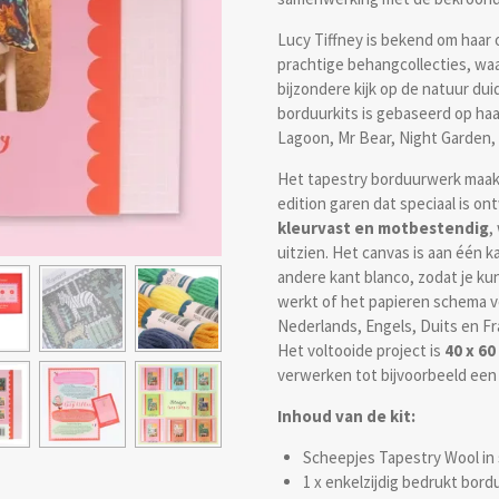
Lucy Tiffney is bekend om haar 
prachtige behangcollecties, waa
bijzondere kijk op de natuur dui
borduurkits is gebaseerd op h
Lagoon, Mr Bear, Night Garden, 
Het tapestry borduurwerk maak
edition garen dat speciaal is on
kleurvast en motbestendig
,
uitzien. Het canvas is aan één 
andere kant blanco, zodat je ku
werkt of het papieren schema vol
Nederlands, Engels, Duits en Fr
Het voltooide project is
40 x 60
verwerken tot bijvoorbeeld ee
Inhoud van de kit:
Scheepjes Tapestry Wool in 
1 x enkelzijdig bedrukt bord