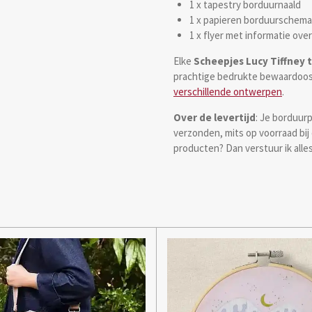
1 x tapestry borduurnaald
1 x papieren borduurschema
1 x flyer met informatie ove
Elke
Scheepjes Lucy Tiffney 
prachtige bedrukte bewaardoos
verschillende ontwerpen
.
Over de levertijd
: Je borduur
verzonden, mits op voorraad bij d
producten? Dan verstuur ik alle