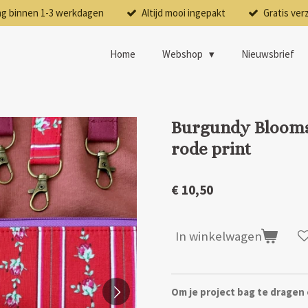
ng binnen 1-3 werkdagen
Altijd mooi ingepakt
Gratis ver
Home
Webshop
Nieuwsbrief
Burgundy Blooms 
rode print
€ 10,50
In winkelwagen
Om je project bag te dragen 