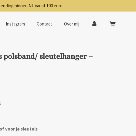
zending binnen NL vanaf 100 euro
Instagram
Contact
Over mij
polsband/ sleutelhanger –
of voor je sleutels