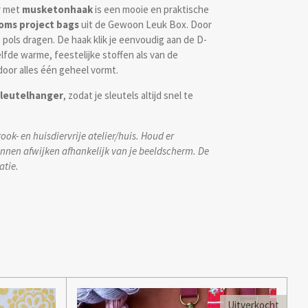
r met
musketonhaak
is een mooie en praktische
oms project bags
uit de Gewoon Leuk Box. Door
e pols dragen. De haak klik je eenvoudig aan de D-
elfde warme, feestelijke stoffen als van de
or alles één geheel vormt.
sleutelhanger
, zodat je sleutels altijd snel te
ook- en huisdiervrije atelier/huis. Houd er
unnen afwijken afhankelijk van je beeldscherm. De
atie.
Uitverkocht