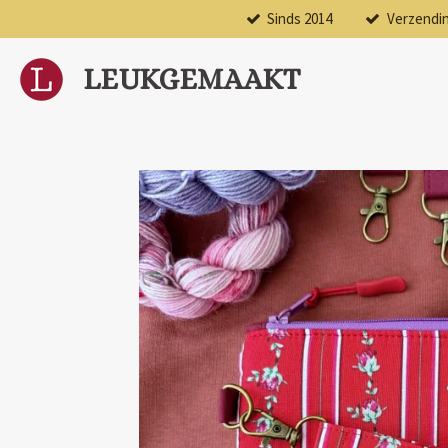
Sinds 2014
Verzendi
Ga
direct
naar
LEUKGEMAAKT
de
hoofdinhoud