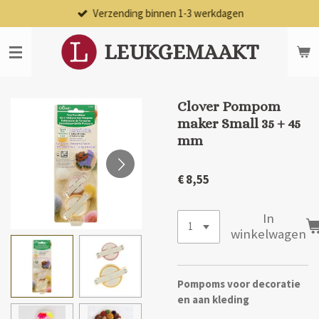
Verzending binnen 1-3 werkdagen
Ga
direct
naar
LEUKGEMAAKT
de
hoofdinhoud
Clover Pompom
maker Small 35 + 45
mm
€ 8,55
In
winkelwagen
Pompoms voor decoratie
en aan kleding