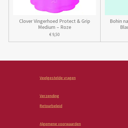
Clover Vingerhoed Protect & Grip
Bohin na
Medium – Roze
Bla
€ 9,50
Veelgestelde vragen
Verzending
Retourbeleid
Algemene voorwaarden