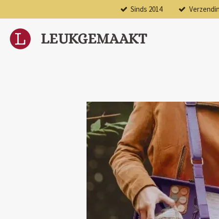
Sinds 2014
Verzendi
Ga
direct
naar
LEUKGEMAAKT
de
hoofdinhoud