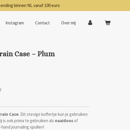
zending binnen NL vanaf 100 euro
Instagram
Contact
Over mij
Train Case – Plum
Train Case
. Dit stevige koffertje kun je gebruiken
j is ook prima te gebruiken als
naaidoos
of
de-hand journaling spullen!