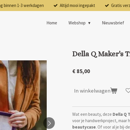
ng binnen 1-3 werkdagen
Altijd mooi ingepakt
Gratis ver
Home
Webshop
Nieuwsbrief
Della Q Maker's 
€ 85,00
In winkelwagen
Wat een beauty, deze
Della Q 
voor je handwerkproject, maar hi
beautycase
. Of voor al je bij-