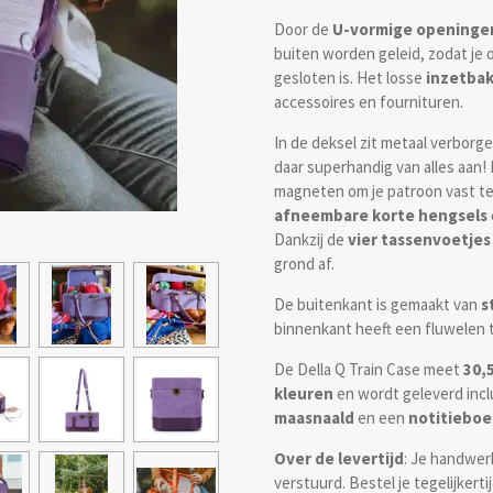
Door de
U-vormige openinge
buiten worden geleid, zodat je o
gesloten is. Het losse
inzetbak
accessoires en fournituren.
In de deksel zit metaal verbor
daar superhandig van alles aan!
magneten om je patroon vast te
afneembare korte hengsels
Dankzij de
vier tassenvoetjes
grond af.
De buitenkant is gemaakt van
s
binnenkant heeft een fluwelen 
De Della Q Train Case meet
30,5
kleuren
en wordt geleverd incl
maasnaald
en een
notitieboe
Over de levertijd
: Je handwe
verstuurd. Bestel je tegelijkert