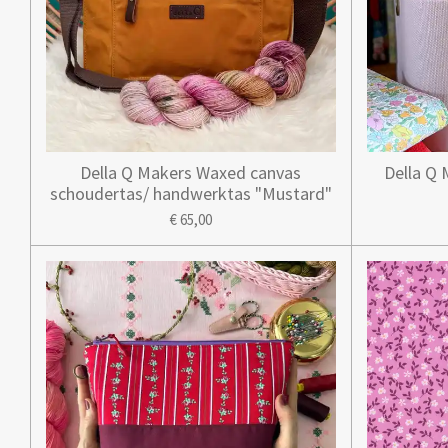
e
n
Della Q Makers Waxed canvas
Della Q 
schoudertas/ handwerktas "Mustard"
€ 65,00