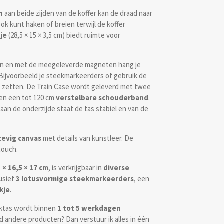
n
aan beide zijden van de koffer kan de draad naar
ok kunt haken of breien terwijl de koffer
je
(28,5 × 15 × 3,5 cm) biedt ruimte voor
gen en met de meegeleverde magneten hang je
 Bijvoorbeeld je steekmarkeerders of gebruik de
 zetten. De Train Case wordt geleverd met twee
en een tot 120 cm
verstelbare schouderband
.
aan de onderzijde staat de tas stabiel en van de
tevig canvas
met details van kunstleer. De
touch.
 × 16,5 × 17 cm
, is verkrijgbaar in
diverse
usief
3 lotusvormige steekmarkeerders
, een
kje
.
rktas wordt binnen
1 tot 5 werkdagen
ijd andere producten? Dan verstuur ik alles in één