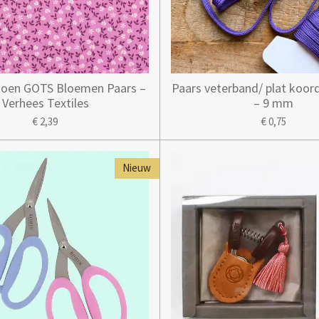
toen GOTS Bloemen Paars –
Paars veterband/ plat koor
Verhees Textiles
– 9 mm
€ 2,39
€ 0,75
Nieuw