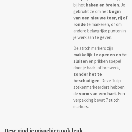
bij het
haken en breien
. Je
gebruikt ze om het
begin
van een nieuwe toer, rij of
ronde
te markeren, of om
andere belangrijke punten in
je werk aan te geven.
De stitch markers zijn
makkelijk te openen en te
sluiten
en prikken soepel
door je haak- of breiwerk,
zonder het te
beschadigen
. Deze Tulip
stekenmarkeerders hebben
de
vorm van een
hart
. Een
verpakking bevat 7 stitch
markers.
Deze vind je misschien ook leuk