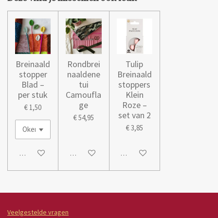
Breinaald
Rondbrei
Tulip
stopper
naaldene
Breinaald
Blad –
tui
stoppers
per stuk
Camoufla
Klein
ge
Roze –
€ 1,50
set van 2
€ 54,95
€ 3,85
In winkelwagen
In winkelwagen
In winkelwagen
Veelgestelde vragen