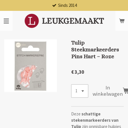
Sinds 2014
Ga
direct
naar
LEUKGEMAAKT
de
hoofdinhoud
Tulip
Steekmarkeerders
Pins Hart – Roze
€ 3,30
In
winkelwagen
Deze
schattige
stekenmarkeerders van
Tulip
zijn onmisbare hulpjes