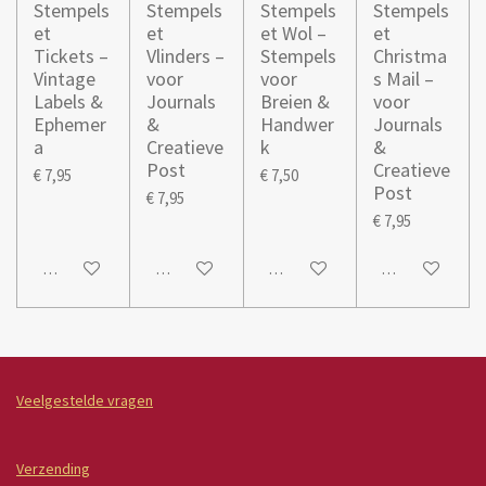
Stempels
Stempels
Stempels
Stempels
et
et
et Wol –
et
Tickets –
Vlinders –
Stempels
Christma
Vintage
voor
voor
s Mail –
Labels &
Journals
Breien &
voor
Ephemer
&
Handwer
Journals
a
Creatieve
k
&
Post
Creatieve
€ 7,95
€ 7,50
Post
€ 7,95
€ 7,95
In winkelwagen
In winkelwagen
In winkelwagen
In winkelwage
Veelgestelde vragen
Verzending