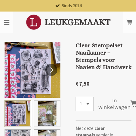
Sinds 2014
Ga
direct
naar
LEUKGEMAAKT
de
hoofdinhoud
Clear Stempelset
Naaikamer –
Stempels voor
Naaien & Handwerk
€ 7,50
In
winkelwagen
Met deze
clear
stempels
versier je