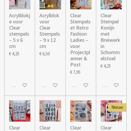
Acrylblokj
Acrylblok
Clear
Clear
e voor
voor
Stempels
Stempel
Clear
Clear
et Retro
Konijn
stempels
Stempels
Fashion
met
– 5 x 6
– 9 x 12
Ladies –
Breiwerk
cm
cm
voor
in
Projectpl
Schomm
€ 4,25
€ 6,50
anner &
elstoel
Post
€ 4,25
€ 7,95
In winkelwagen
In winkelwagen
In winkelwagen
In winkelwage
Nieuw
Clear
Clear
Clear
Clear