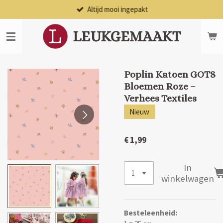
Altijd mooi ingepakt
Ga
direct
naar
LEUKGEMAAKT
de
hoofdinhoud
Poplin Katoen GOTS
Bloemen Roze –
Verhees Textiles
Nieuw
€ 1,99
In
winkelwagen
Besteleenheid: