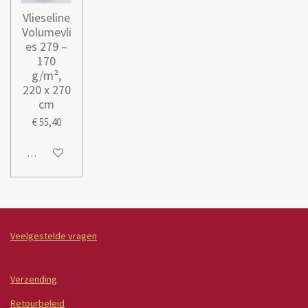
Vlieseline
Volumevli
es 279 –
170
g/m²,
220 x 270
cm
€ 55,40
In winkelwagen
Veelgestelde vragen
Verzending
Retourbeleid