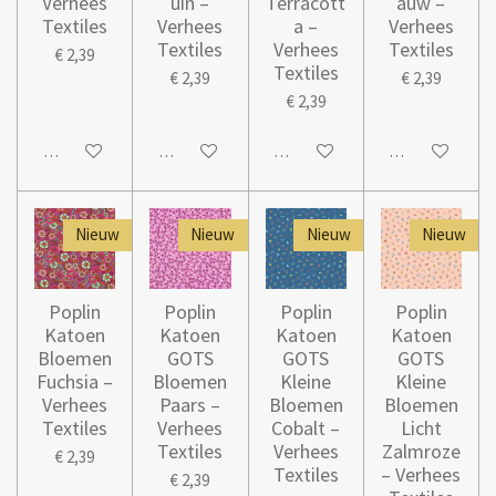
Verhees
uin –
Terracott
auw –
Textiles
Verhees
a –
Verhees
Textiles
Verhees
Textiles
€ 2,39
Textiles
€ 2,39
€ 2,39
€ 2,39
Houd mij op de hoogte
In winkelwagen
In winkelwagen
In winkelwage
Nieuw
Nieuw
Nieuw
Nieuw
Poplin
Poplin
Poplin
Poplin
Katoen
Katoen
Katoen
Katoen
Bloemen
GOTS
GOTS
GOTS
Fuchsia –
Bloemen
Kleine
Kleine
Verhees
Paars –
Bloemen
Bloemen
Textiles
Verhees
Cobalt –
Licht
Textiles
Verhees
Zalmroze
€ 2,39
Textiles
– Verhees
€ 2,39