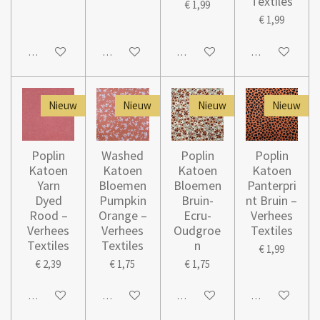
Textiles
€ 1,99
€ 1,99
In winkelwagen
In winkelwagen
In winkelwagen
In winkelwage
Nieuw
Nieuw
Nieuw
Nieuw
Poplin
Washed
Poplin
Poplin
Katoen
Katoen
Katoen
Katoen
Yarn
Bloemen
Bloemen
Panterpri
Dyed
Pumpkin
Bruin-
nt Bruin –
Rood –
Orange –
Ecru-
Verhees
Verhees
Verhees
Oudgroe
Textiles
Textiles
Textiles
n
€ 1,99
€ 2,39
€ 1,75
€ 1,75
In winkelwagen
In winkelwagen
In winkelwagen
In winkelwage