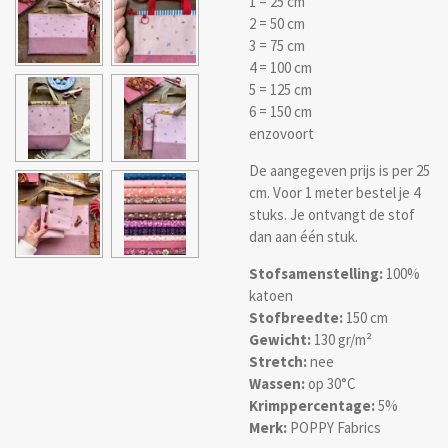
1 = 25 cm
2 = 50 cm
3 = 75 cm
4 = 100 cm
5 = 125 cm
6 = 150 cm
enzovoort
De aangegeven prijs is per 25
cm. Voor 1 meter bestel je 4
stuks. Je ontvangt de stof
dan aan één stuk.
Stofsamenstelling:
100%
katoen
Stofbreedte:
150 cm
Gewicht:
130 gr/m²
Stretch:
nee
Wassen:
op 30°C
Krimppercentage:
5%
Merk:
POPPY Fabrics