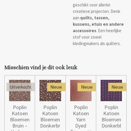
geschikt voor allerlei
creatieve projecten. Denk
aan
quilts, tassen,
kussens, etuis en andere
accessoires
. Een heerlijke
stof voor zowel
kledingmakers als quilters.
Misschien vind je dit ook leuk
Uitverkocht
Nieuw
Nieuw
Nieuw
Poplin
Poplin
Poplin
Poplin
Katoen
Katoen
Katoen
Katoen
Bloemen
Bloemen
Yarn
Bloemen
Bruin –
Donkerbr
Dyed
Donkerbl