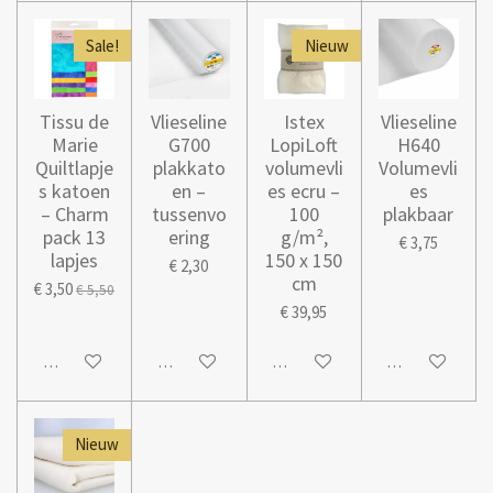
Sale!
Nieuw
Tissu de
Vlieseline
Istex
Vlieseline
Marie
G700
LopiLoft
H640
Quiltlapje
plakkato
volumevli
Volumevli
s katoen
en –
es ecru –
es
– Charm
tussenvo
100
plakbaar
pack 13
ering
g/m²,
€ 3,75
lapjes
150 x 150
€ 2,30
cm
€ 3,50
€ 5,50
€ 39,95
In winkelwagen
In winkelwagen
In winkelwagen
In winkelwage
Nieuw