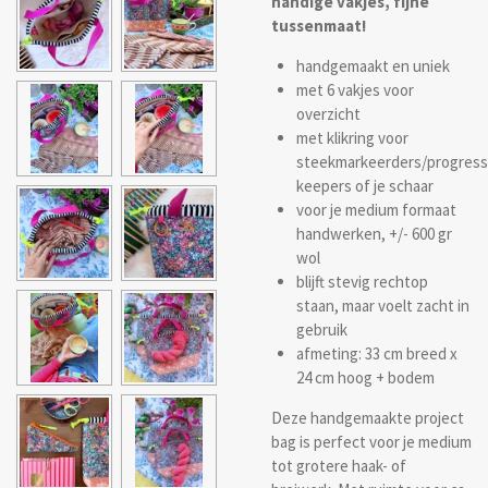
handige vakjes, fijne
tussenmaat!
handgemaakt en uniek
met 6 vakjes voor
overzicht
met klikring voor
steekmarkeerders/progress
keepers of je schaar
voor je medium formaat
handwerken, +/- 600 gr
wol
blijft stevig rechtop
staan,
maar voelt zacht in
gebruik
afmeting: 33 cm breed x
24 cm hoog + bodem
D
eze handgemaakte project
bag is perfect voor je medium
tot grotere haak- of