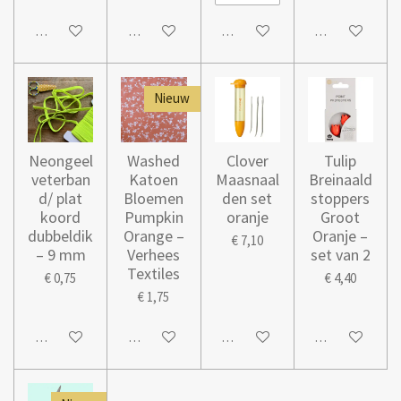
In winkelwagen
In winkelwagen
In winkelwagen
In winkelwage
Nieuw
Neongeel
Washed
Clover
Tulip
veterban
Katoen
Maasnaal
Breinaald
d/ plat
Bloemen
den set
stoppers
koord
Pumpkin
oranje
Groot
dubbeldik
Orange –
Oranje –
€ 7,10
– 9 mm
Verhees
set van 2
Textiles
€ 0,75
€ 4,40
€ 1,75
In winkelwagen
In winkelwagen
In winkelwagen
In winkelwage