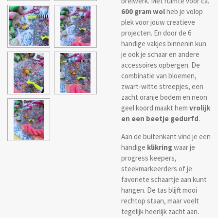
breiwerk. Met ruimte voor ca.
600 gram wol
heb je volop
plek voor jouw creatieve
projecten. En door de 6
handige vakjes binnenin kun
je ook je schaar en andere
accessoires opbergen. De
combinatie van bloemen,
zwart-witte streepjes, een
zacht oranje bodem en neon
geel koord maakt hem
vrolijk
en een beetje gedurfd
.
Aan de buitenkant vind je een
handige
klikring
waar je
progress keepers,
steekmarkeerders of je
favoriete schaartje aan kunt
hangen. De tas blijft mooi
rechtop staan, maar voelt
tegelijk heerlijk zacht aan.