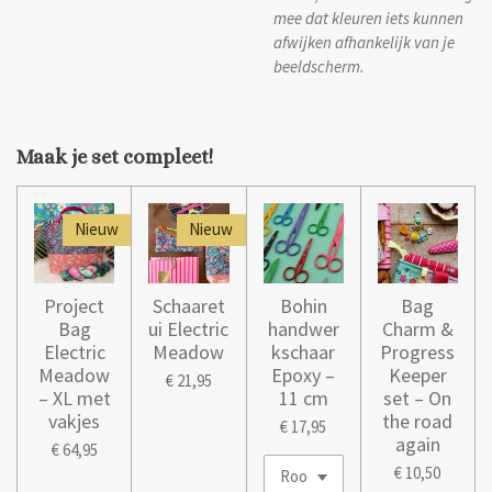
mee dat kleuren iets kunnen
afwijken afhankelijk van je
beeldscherm.
Maak je set compleet!
Nieuw
Nieuw
Project
Schaaret
Bohin
Bag
Bag
ui Electric
handwer
Charm &
Electric
Meadow
kschaar
Progress
Meadow
Epoxy –
Keeper
€ 21,95
– XL met
11 cm
set – On
vakjes
the road
€ 17,95
again
€ 64,95
€ 10,50