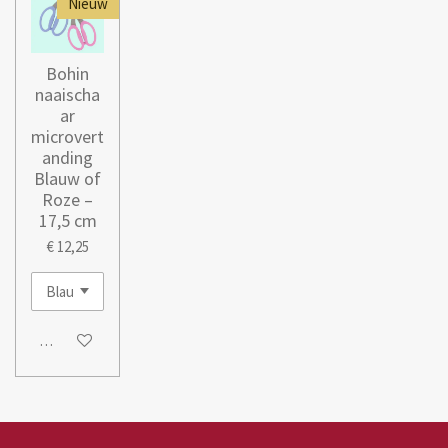
Nieuw
Bohin
naaischa
ar
microvert
anding
Blauw of
Roze –
17,5 cm
€ 12,25
In winkelwagen