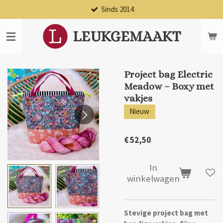
Sinds 2014
Ga
direct
naar
LEUKGEMAAKT
de
hoofdinhoud
Project bag Electric
Meadow – Boxy met
vakjes
Nieuw
€ 52,50
In
winkelwagen
Stevige project bag met