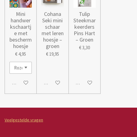
Mini
Cohana
Tulip
handwer
Seki mini
Steekmar
kschaartj
schaar
keerders
e met
met leren
Pins Hart
bescherm
hoesje –
– Groen
hoesje
groen
€ 3,30
€ 4,95
€ 19,95
In winkelwagen
In winkelwagen
In winkelwagen
Veelgestelde vragen