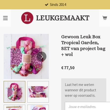
Sinds 2014
Ga
direct
naar
LEUKGEMAAKT
de
hoofdinhoud
Gewoon Leuk Box
Tropical Garden,
SET van project bag
+ wol
€ 77,50
Laat het me weten
wanneer dit product
weer op voorraad is.