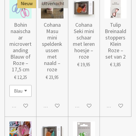
Nieuw
Uitverkocht
Bohin
Cohana
Cohana
Tulip
naaischa
Masu
Seki mini
Breinaald
ar
mini
schaar
stoppers
microvert
speldenk
met leren
Klein
anding
ussen
hoesje –
Roze –
Blauw of
met
roze
set van 2
Roze –
naald –
€ 19,95
€ 3,85
17,5 cm
roze
€ 12,25
€ 23,95
In winkelwagen
Houd mij op de hoogte
In winkelwagen
In winkelwage