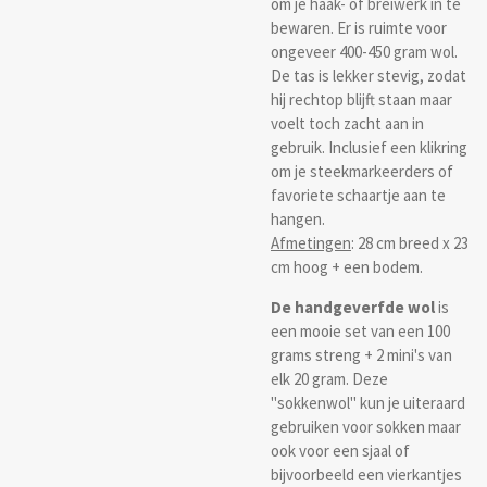
om je haak- of breiwerk in te
bewaren. Er is ruimte voor
ongeveer 400-450 gram wol.
De tas is lekker stevig, zodat
hij rechtop blijft staan maar
voelt toch zacht aan in
gebruik. Inclusief een klikring
om je steekmarkeerders of
favoriete schaartje aan te
hangen.
Afmetingen
: 28 cm breed x 23
cm hoog + een bodem.
De handgeverfde wol
is
een mooie set van een 100
grams streng + 2 mini's van
elk 20 gram. Deze
"sokkenwol" kun je uiteraard
gebruiken voor sokken maar
ook voor een sjaal of
bijvoorbeeld een vierkantjes