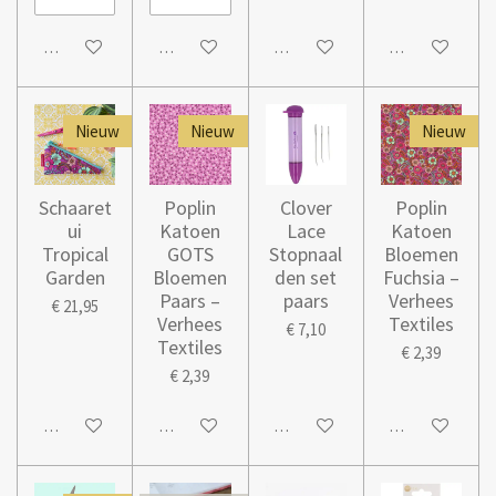
In winkelwagen
In winkelwagen
Houd mij op de hoogte
In winkelwage
Nieuw
Nieuw
Nieuw
Schaaret
Poplin
Clover
Poplin
ui
Katoen
Lace
Katoen
Tropical
GOTS
Stopnaal
Bloemen
Garden
Bloemen
den set
Fuchsia –
Paars –
paars
Verhees
€ 21,95
Verhees
Textiles
€ 7,10
Textiles
€ 2,39
€ 2,39
In winkelwagen
In winkelwagen
In winkelwagen
In winkelwage