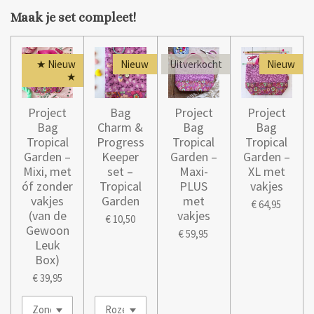
y
e
e
Maak je set compleet!
r
f
u
★ Nieuw
Nieuw
Uitverkocht
Nieuw
l
★
l
s
Project
Bag
Project
Project
Bag
Charm &
Bag
Bag
c
Tropical
Progress
Tropical
Tropical
r
Garden –
Keeper
Garden –
Garden –
e
Mixi, met
set –
Maxi-
XL met
e
óf zonder
Tropical
PLUS
vakjes
n
vakjes
Garden
met
€ 64,95
(van de
vakjes
€ 10,50
Gewoon
€ 59,95
Leuk
Box)
€ 39,95