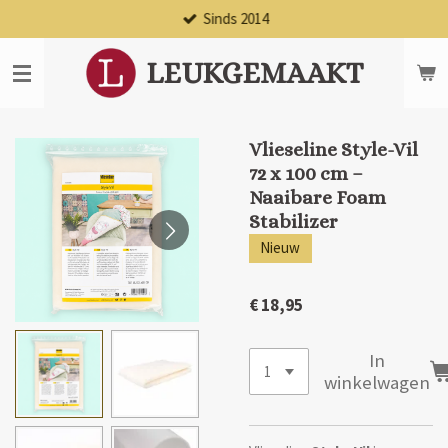
Sinds 2014
Ga
direct
naar
LEUKGEMAAKT
de
hoofdinhoud
Vlieseline Style-Vil
72 x 100 cm –
Naaibare Foam
Stabilizer
Nieuw
€ 18,95
In
winkelwagen