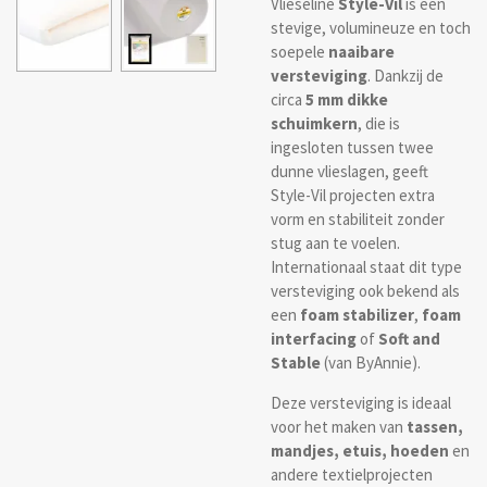
Vlieseline
Style-Vil
is een
stevige, volumineuze en toch
soepele
naaibare
versteviging
. Dankzij de
circa
5 mm dikke
schuimkern
, die is
ingesloten tussen twee
dunne vlieslagen, geeft
Style-Vil projecten extra
vorm en stabiliteit zonder
stug aan te voelen.
Internationaal staat dit type
versteviging ook bekend als
een
foam stabilizer
,
foam
interfacing
of
Soft and
Stable
(van ByAnnie).
Deze versteviging is ideaal
voor het maken van
tassen,
mandjes, etuis, hoeden
en
andere textielprojecten