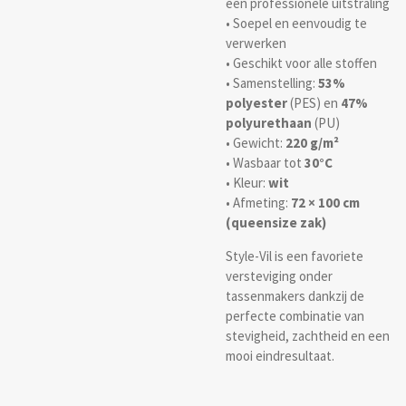
een professionele uitstraling
• Soepel en eenvoudig te
verwerken
• Geschikt voor alle stoffen
• Samenstelling:
53%
polyester
(PES) en
47%
polyurethaan
(PU)
• Gewicht:
220 g/m²
• Wasbaar tot
30°C
• Kleur:
wit
• Afmeting:
72 × 100 cm
(queensize zak)
Style-Vil is een favoriete
versteviging onder
tassenmakers dankzij de
perfecte combinatie van
stevigheid, zachtheid en een
mooi eindresultaat.