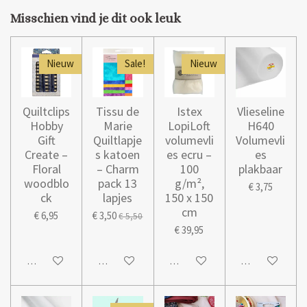
Misschien vind je dit ook leuk
Nieuw
Sale!
Nieuw
Quiltclips
Tissu de
Istex
Vlieseline
Hobby
Marie
LopiLoft
H640
Gift
Quiltlapje
volumevli
Volumevli
Create –
s katoen
es ecru –
es
Floral
– Charm
100
plakbaar
woodblo
pack 13
g/m²,
€ 3,75
ck
lapjes
150 x 150
cm
€ 6,95
€ 3,50
€ 5,50
€ 39,95
In winkelwagen
In winkelwagen
In winkelwagen
In winkelwage