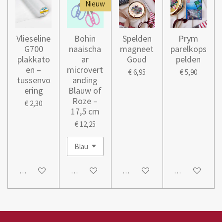
Nieuw
Vlieseline
Bohin
Spelden
Prym
G700
naaischa
magneet
parelkops
plakkato
ar
Goud
pelden
en –
microvert
€ 6,95
€ 5,90
tussenvo
anding
ering
Blauw of
Roze –
€ 2,30
17,5 cm
€ 12,25
In winkelwagen
In winkelwagen
In winkelwagen
In winkelwage