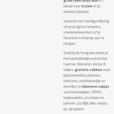
gram (een kilo!) wol
in –
ideaal voor
truien
of je
memory blanket.
Inclusief een handige klikring
om je progress keepers,
steekmarkeerders of je
favoriete schaartje aan te
hangen.
Dankzij de hengsels neem je
hem gemakkelijk overal mee
naartoe. Binnenin vind je 8
vakjes:
grotere vakken
voor
bijvoorbeeld je patroon,
telefoon, notitieboekje en
meetlint en
kleinere vakjes
voor breinaalden, DPN’s,
haaknaalden, je schaar en
pennen. Zo blijft alles netjes
op zijn plaats.