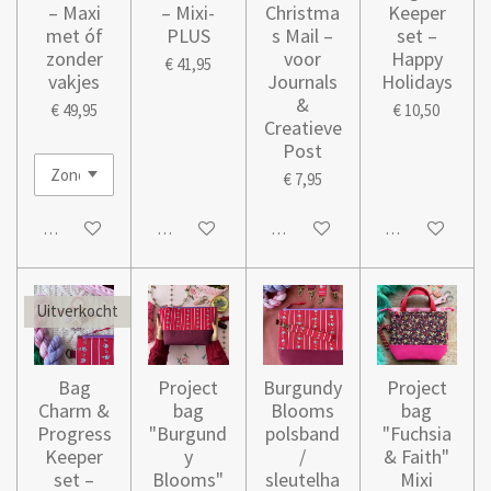
– Maxi
– Mixi-
Christma
Keeper
met óf
PLUS
s Mail –
set –
zonder
voor
Happy
€ 41,95
vakjes
Journals
Holidays
&
€ 49,95
€ 10,50
Creatieve
Post
€ 7,95
In winkelwagen
In winkelwagen
In winkelwagen
In winkelwage
Uitverkocht
Bag
Project
Burgundy
Project
Charm &
bag
Blooms
bag
Progress
"Burgund
polsband
"Fuchsia
Keeper
y
/
& Faith"
set –
Blooms"
sleutelha
Mixi