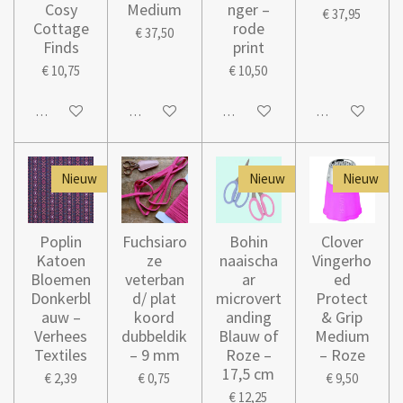
Cosy
Medium
nger –
€ 37,95
Cottage
rode
€ 37,50
Finds
print
€ 10,75
€ 10,50
Houd mij op de hoogte
In winkelwagen
In winkelwagen
In winkelwage
Nieuw
Nieuw
Nieuw
Poplin
Fuchsiaro
Bohin
Clover
Katoen
ze
naaischa
Vingerho
Bloemen
veterban
ar
ed
Donkerbl
d/ plat
microvert
Protect
auw –
koord
anding
& Grip
Verhees
dubbeldik
Blauw of
Medium
Textiles
– 9 mm
Roze –
– Roze
17,5 cm
€ 2,39
€ 0,75
€ 9,50
€ 12,25