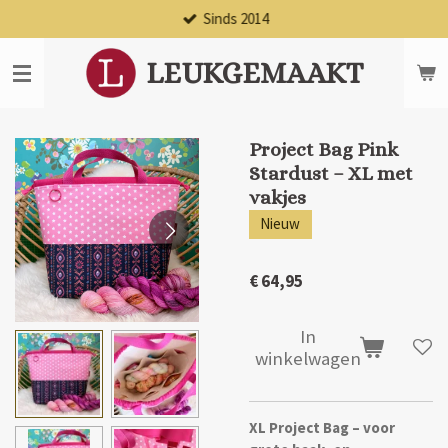
Sinds 2014
Ga
direct
naar
LEUKGEMAAKT
de
hoofdinhoud
Project Bag Pink
Stardust – XL met
vakjes
Nieuw
€ 64,95
In
winkelwagen
XL Project Bag – voor