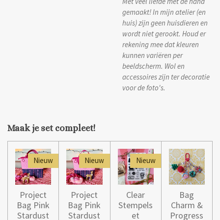
Met veel liefde met de hand
gemaakt! In mijn atelier (en
huis) zijn geen huisdieren en
wordt niet gerookt. Houd er
rekening mee dat kleuren
kunnen variëren per
beeldscherm. Wol en
accessoires zijn ter decoratie
voor de foto's.
Maak je set compleet!
Nieuw
Nieuw
Nieuw
Project
Project
Clear
Bag
Bag Pink
Bag Pink
Stempels
Charm &
Stardust
Stardust
et
Progress