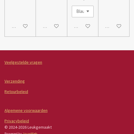
In winkelwagen
In winkelwagen
In winkelwagen
In winkelwage
Veelgestelde vragen
Verzending
Retourbeleid
Algemene voorwaarden
Privacybeleid
© 2024-2026 Leukgemaakt
Powered by
JouwWeb