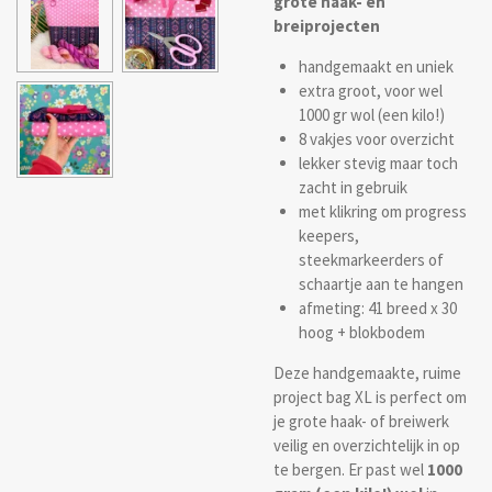
grote haak- en
breiprojecten
handgemaakt en uniek
extra groot, voor wel
1000 gr wol (een kilo!)
8 vakjes voor overzicht
lekker stevig maar toch
zacht in gebruik
met klikring om progress
keepers,
steekmarkeerders of
schaartje aan te hangen
afmeting: 41 breed x 30
hoog + blokbodem
Deze handgemaakte, ruime
project bag XL is perfect om
je grote haak- of breiwerk
veilig en overzichtelijk in op
te bergen. Er past wel
1000